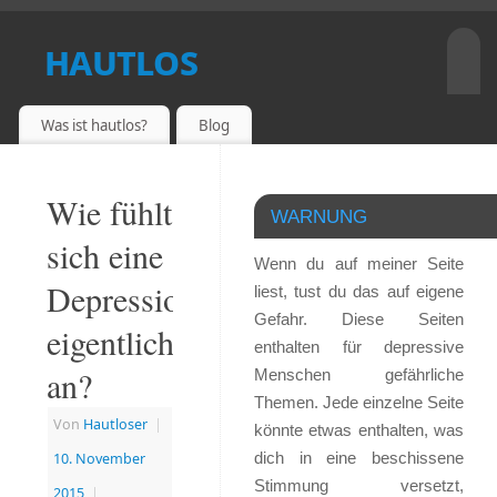
hautlos
EIN DEPRESSIVER BLOG
Was ist hautlos?
Blog
Wie fühlt
WARNUNG
sich eine
Wenn du auf meiner Seite
Depression
liest, tust du das auf eigene
Gefahr. Diese Seiten
eigentlich
enthalten für depressive
an?
Menschen gefährliche
Themen. Jede einzelne Seite
Von
Hautloser
|
könnte etwas enthalten, was
dich in eine beschissene
10. November
Stimmung versetzt,
2015
|