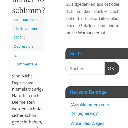
Suizidgedanken auslöst oder
schlimm?
dich in das dunkle Loch
zieht. Tu dir also bitte selbst
Von
Hautloser
|
einen Gefallen und nimm
16. November
meine Warnung ernst.
2015
|
Depression
Suche
2
Kommentare
OK
Sind Nicht-
Depressive
niemals traurig?
Neueste Beiträge
Natürlich nicht.
Die meisten
(Aus)klammern oder
werden sich das
INT(egrieren)?
sicher schon
gedacht haben,
Wohin des Weges,