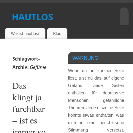
hautlos
EIN DEPRESSIVER BLOG
Was ist hautlos?
Blog
WARNUNG
Schlagwort-
Gefühle
Archiv:
Wenn du auf meiner Seite
liest, tust du das auf eigene
Das
Gefahr. Diese Seiten
enthalten für depressive
klingt ja
Menschen gefährliche
furchtbar
Themen. Jede einzelne Seite
könnte etwas enthalten, was
– ist es
dich in eine beschissene
immer so
Stimmung versetzt,