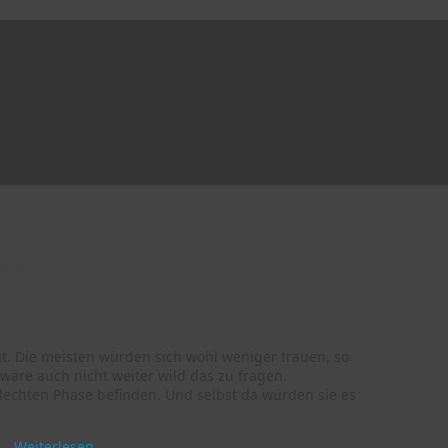
ssion?
t. Die meisten würden sich wohl weniger trauen, so
wäre auch nicht weiter wild das zu fragen.
chlechten Phase befinden. Und selbst da würden sie es
t …
Weiterlesen
→