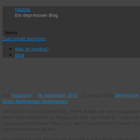
hautlos
Ein depressiver Blog
Menü
Zum Inhalt springen
Was ist hautlos?
Blog
Schlagwort-Archiv:
Lügendetektor
Hast du eigentlich auch Vorteile durch die Depre
Von
Hautloser
|
19. November 2015
|
27. Januar 2019
Depression
Einen Kommentar hinterlassen
Ha! Was für eine Fragestellung. Wer hat sich die denn ausgedach
eine Unverschämtheit zu fragen. Ist aber gar keine für mich und 
Depressive sind keine rohen Eier, wenn sie sich nicht in einer s
euch nicht wissen lassen.
Das Schöne an der Antwort ist, dass sie nur für mich speziell gil