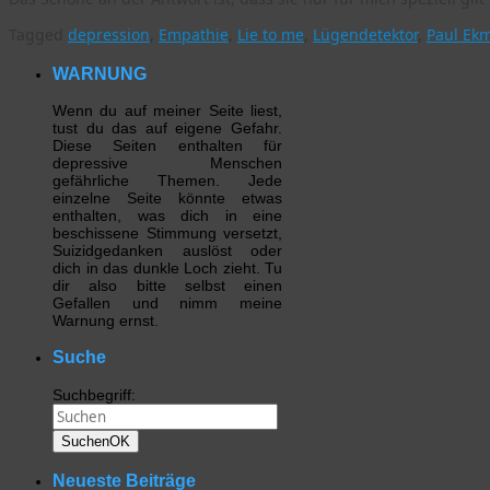
Tagged
depression
,
Empathie
,
Lie to me
,
Lügendetektor
,
Paul Ek
WARNUNG
Wenn du auf meiner Seite liest,
tust du das auf eigene Gefahr.
Diese Seiten enthalten für
depressive Menschen
gefährliche Themen. Jede
einzelne Seite könnte etwas
enthalten, was dich in eine
beschissene Stimmung versetzt,
Suizidgedanken auslöst oder
dich in das dunkle Loch zieht. Tu
dir also bitte selbst einen
Gefallen und nimm meine
Warnung ernst.
Suche
Suchbegriff:
Suchen
OK
Neueste Beiträge