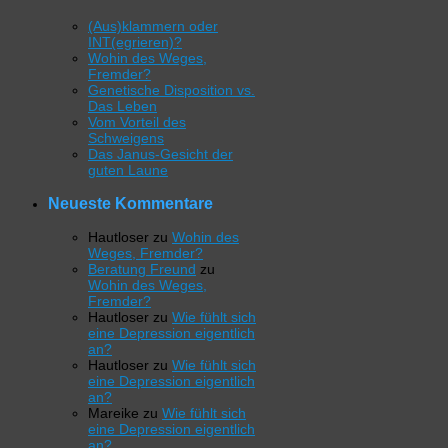
(Aus)klammern oder
INT(egrieren)?
Wohin des Weges,
Fremder?
Genetische Disposition vs.
Das Leben
Vom Vorteil des
Schweigens
Das Janus-Gesicht der
guten Laune
Neueste Kommentare
Hautloser
zu
Wohin des
Weges, Fremder?
Beratung Freund
zu
Wohin des Weges,
Fremder?
Hautloser
zu
Wie fühlt sich
eine Depression eigentlich
an?
Hautloser
zu
Wie fühlt sich
eine Depression eigentlich
an?
Mareike
zu
Wie fühlt sich
eine Depression eigentlich
an?